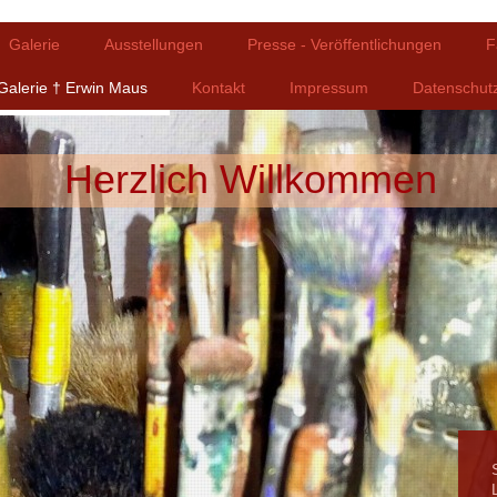
Galerie
Ausstellungen
Presse - Veröffentlichungen
F
Galerie † Erwin Maus
Kontakt
Impressum
Datenschut
Herzlich Willkommen