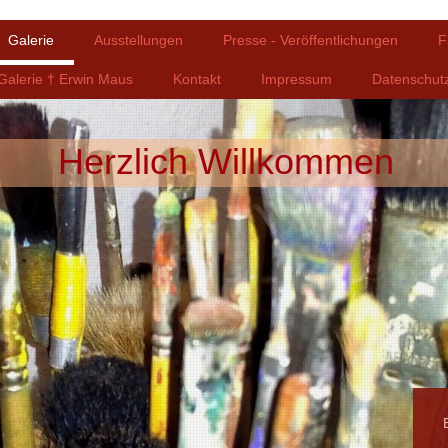
Galerie
Ausstellungen
Presse - Veröffentlichungen
F
Galerie † Erwin Maus
Kontakt
Impressum
Datenschut
Herzlich Willkommen